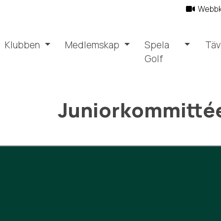
Webb
Klubben
Medlemskap
Spela
Täv
Golf
Juniorkommitté