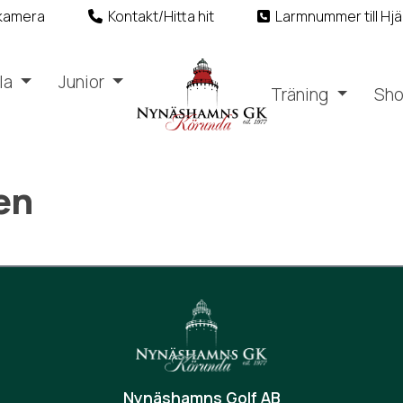
kamera
Kontakt/Hitta hit
Larmnummer till Hjä
la
Junior
Träning
Sh
en
Nynäshamns Golf AB