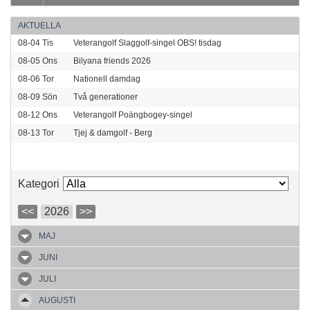
AKTUELLA
08-04
Tis
Veterangolf Slaggolf-singel OBS! tisdag
08-05
Ons
Bilyana friends 2026
08-06
Tor
Nationell damdag
08-09
Sön
Två generationer
08-12
Ons
Veterangolf Poängbogey-singel
08-13
Tor
Tjej & damgolf - Berg
Kategori
<<
2026
>>
MAJ
JUNI
JULI
AUGUSTI