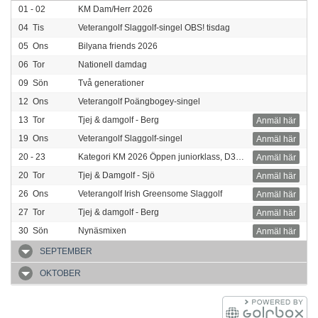
01 - 02
KM Dam/Herr 2026
04
Tis
Veterangolf Slaggolf-singel OBS! tisdag
05
Ons
Bilyana friends 2026
06
Tor
Nationell damdag
09
Sön
Två generationer
12
Ons
Veterangolf Poängbogey-singel
13
Tor
Tjej & damgolf - Berg
Anmäl här
19
Ons
Veterangolf Slaggolf-singel
Anmäl här
20 - 23
Kategori KM 2026 Öppen juniorklass, D30-D80 samt H30-D80
Anmäl här
20
Tor
Tjej & Damgolf - Sjö
Anmäl här
26
Ons
Veterangolf Irish Greensome Slaggolf
Anmäl här
27
Tor
Tjej & damgolf - Berg
Anmäl här
30
Sön
Nynäsmixen
Anmäl här
SEPTEMBER
OKTOBER