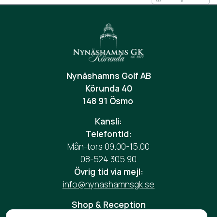
Nynäshamns Golf AB
Körunda 40
148 91 Ösmo
Kansli:
Telefontid:
Mån-tors 09.00-15.00
08-524 305 90
Övrig tid via mejl:
info@nynashamnsgk.se
Shop & Reception