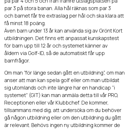
på par 4 och 5 och från främre utslagsplatsen på
par 3 på stora banan. Alla hål räknas som par 3
och barnet får tre extraslag per hål och ska klara att
få minst 18 poäng.
Även barn under 13 år kan använda sig av Grönt Kort
utbildningen. Det finns ett anpassat kunskapstest
för barn upp till 12 år och systemet känner av
åldern via Golf-ID, så de automatiskt får upp
barnfrågor.
Om man ”för länge sedan gått en utbildning”, om man
anser att man kan spela golf eller om man utbildat
sig utomlands och inte längre har en handicap “i
systemet” (GIT) kan man anmäla detta till vår PRO,
Receptionen eller vår Klubbchef. De kommer,
tillsammans med dig, att undersöka om du behöver
gå någon utbildning eller om den utbildning du gått
är relevant. Behövs ingen ny utbildning kommer de