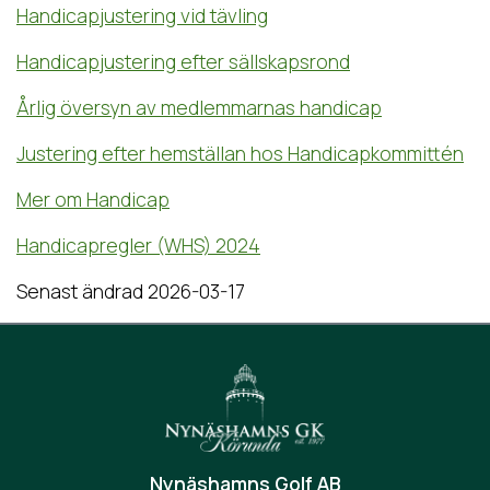
Handicapjustering vid tävling
Handicapjustering efter sällskapsrond
Årlig översyn av medlemmarnas handicap
Justering efter hemställan hos Handicapkommittén
Mer om Handicap
Handicapregler (WHS) 2024
Senast ändrad 2026-03-17
Nynäshamns Golf AB