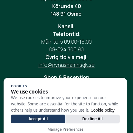
Körunda 40
148 91 Ösmo
Kansli:
Telefontid:
Mån-tors 09.00-15.00
08-524 305 90
Övrig tid via mejl:
info@nynashamnsgk.se
Shop & Reception
Vardag: 08.00-17.00
COOKIES
We use cookies
Helg: 08.00-17.00
We use cookies to improve your experience on our
Telefon:
08-524 305 90
website. Some are essential for the site to function, while
Mail:
reception@nynashamnsgk.se
others help us understand how you use it.
Cookie policy
Accept All
Decline All
Restaurang:
Vardag:
08.00-17.00
Manage Preferences