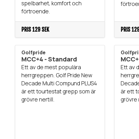
spelbarhet, komfort och
förtroe
förtroende.
PRIS
129 SEK
PRIS
129
Golfpride
Golfpr
MCC+4 - Standard
MCC+4
Ett av de mest populära
Ett av 
herrgreppen. Golf Pride New
herrgre
Decade Multi Compund PLUS4
Decade
är ett tourtestat grepp som är
är ett 
grövre nertill.
grövre n