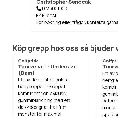
Christopher Senocak
0736001900
E-post
För bokning eller frågor, kontakta gärna
Köp grepp hos oss så bjuder 
Golfpride
Golfpr
Tourvelvet - Undersize
Tourv
(Dam)
Ett av 
Ett av de mest populära
herrgr
herrgreppen. Greppet
kombine
kombinerar en exklusiv,
gummib
gummiblandning med ett
datorde
datordesignat, halkfritt
mönste
mönster för maximal
spelbar