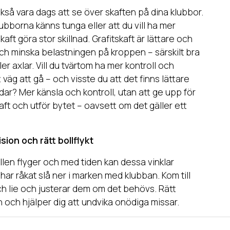
kså vara dags att se över skaften på dina klubbor.
ubborna känns tunga eller att du vill ha mer
kaft göra stor skillnad. Grafitskaft är lättare och
och minska belastningen på kroppen – särskilt bra
r axlar. Vill du tvärtom ha mer kontroll och
t väg att gå – och visste du att det finns lättare
ldar? Mer känsla och kontroll, utan att ge upp för
 skaft och utför bytet – oavsett om det gäller ett
ision och rätt bollflykt
ollen flyger och med tiden kan dessa vinklar
 har råkat slå ner i marken med klubban. Kom till
och lie och justerar dem om det behövs. Rätt
n och hjälper dig att undvika onödiga missar.