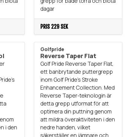
ch blöta
grepp för både torra och blöta
dagar
PRIS
229 SEK
Golfpride
ol
Reverse Taper Flat
er
Golf Pride Reverse Taper Flat,
ett banbrytande puttergrepp
ride's
inom Golf Pride's Stroke
Enhancement Collection. Med
se
Reverse Taper-teknologin är
tta
detta grepp utformat för att
optimera din puttning genom
 genom
att mildra överaktiviteten i den
en i den
nedre handen, vilket
säkerställer en jämnare och