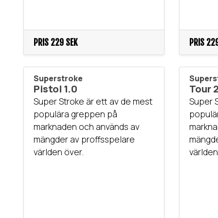
PRIS
229 SEK
PRIS
229
Superstroke
Supers
Pistol 1.0
Tour 
Super Stroke är ett av de mest
Super S
populära greppen på
populä
marknaden och används av
markna
mängder av proffsspelare
mängde
världen över.
världen