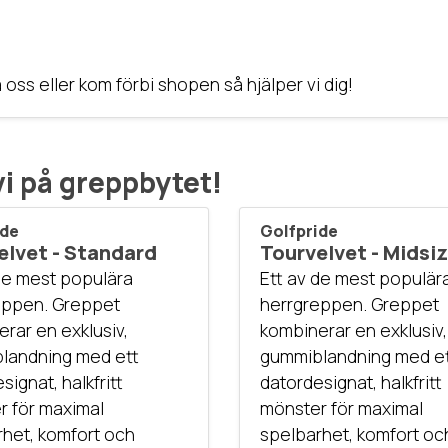
 oss eller kom förbi shopen så hjälper vi dig!
vi på greppbytet!
ide
Golfpride
elvet - Standard
Tourvelvet - Midsi
de mest populära
Ett av de mest populär
eppen. Greppet
herrgreppen. Greppet
rar en exklusiv,
kombinerar en exklusiv,
landning med ett
gummiblandning med e
signat, halkfritt
datordesignat, halkfritt
r för maximal
mönster för maximal
het, komfort och
spelbarhet, komfort oc