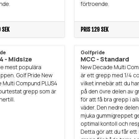
nde.
förtroende.
 SEK
PRIS
129 SEK
ide
Golfpride
 - Midsize
MCC - Standard
de mest populära
New Decade Multi Co
ppen. Golf Pride New
är ett grepp med 1/4 co
 Multi Compund PLUS4
vilket innebär att du ha
tourtestat grepp som är
på den övre delen av 
ertill.
för att få bra grepp i al
väder. Den nedre delen
mjuka gummigreppet g
optimal kontoll och res
Detta gör att du får ett