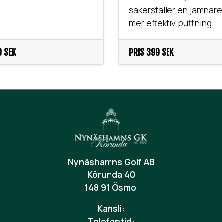
säkerställer en jämnar
mer effektiv puttning.
 SEK
PRIS
399 SEK
Nynäshamns Golf AB
Körunda 40
148 91 Ösmo
Kansli:
Telefontid: