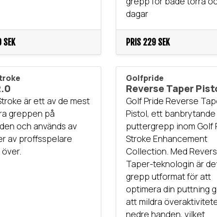
grepp för både torra o
dagar
 SEK
PRIS
229 SEK
troke
Golfpride
2.0
Reverse Taper Pist
troke är ett av de mest
Golf Pride Reverse Tap
ra greppen på
Pistol, ett banbrytande
den och används av
puttergrepp inom Golf P
r av proffsspelare
Stroke Enhancement
 över.
Collection. Med Rever
Taper-teknologin är de
grepp utformat för att
optimera din puttning
att mildra överaktivitet
nedre handen, vilket