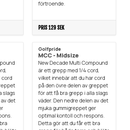
förtroende.
PRIS
129 SEK
Golfpride
MCC - Midsize
mpound
New Decade Multi Compound
rd,
är ett grepp med 1/4 cord,
r cord
vilket innebär att du har cord
greppet
på den övre delen av greppet
la slags
för att få bra grepp i alla slags
 av det
väder. Den nedre delen av det
er
mjuka gummigreppet ger
pons.
optimal kontoll och respons.
 bra
Detta gör att du får ett bra