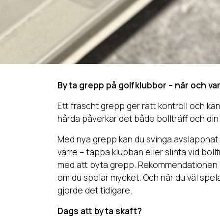
Byta grepp på golfklubbor – när och va
Ett fräscht grepp ger rätt kontroll och kän
hårda påverkar det både bollträff och din
Med nya grepp kan du svinga avslappnat u
värre – tappa klubban eller slinta vid boll
med att byta grepp. Rekommendationen är
om du spelar mycket. Och när du väl spela
gjorde det tidigare.
Dags att byta skaft?