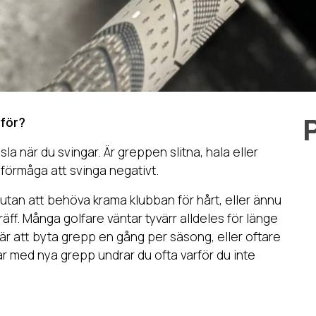
P
rför?
sla när du svingar. Är greppen slitna, hala eller
 förmåga att svinga negativt.
tan att behöva krama klubban för hårt, eller ännu
träff. Många golfare väntar tyvärr alldeles för länge
 att byta grepp en gång per säsong, eller oftare
r med nya grepp undrar du ofta varför du inte