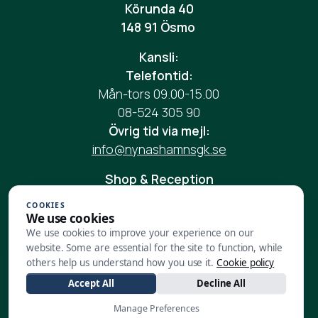
Körunda 40
148 91 Ösmo
Kansli:
Telefontid:
Mån-tors 09.00-15.00
08-524 305 90
Övrig tid via mejl:
info@nynashamnsgk.se
Shop & Reception
Vardag: 08.00-17.00
COOKIES
Helg: 08.00-17.00
We use cookies
Telefon:
08-524 305 90
We use cookies to improve your experience on our
website. Some are essential for the site to function, while
Mail:
reception@nynashamnsgk.se
others help us understand how you use it.
Cookie policy
Restaurang:
Accept All
Decline All
Vardag:
08.00-17.00
Manage Preferences