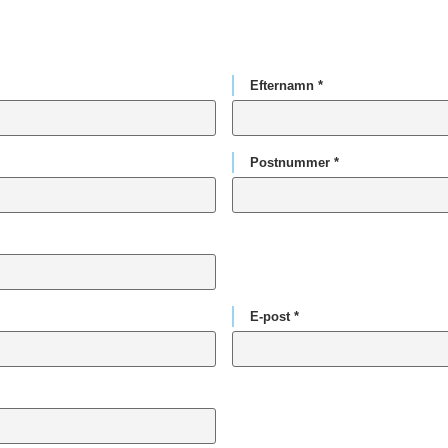
Efternamn *
Postnummer *
E-post *