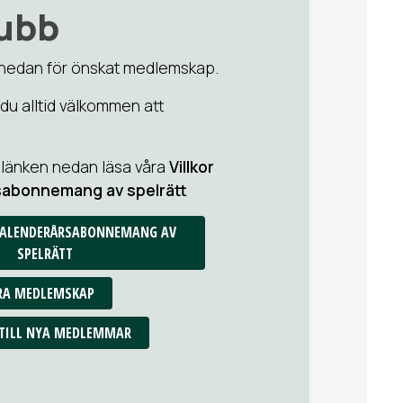
lubb
et nedan för önskat medlemskap.
 du alltid välkommen att
 länken nedan läsa våra
Villkor
rsabonnemang av spelrätt
 KALENDERÅRSABONNEMANG AV
SPELRÄTT
RA MEDLEMSKAP
TILL NYA MEDLEMMAR