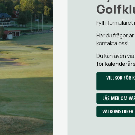
Golfk
Fyll i formulär
Har du frågor är
kontakta oss!
Du kan även via
för kalenderå
VILLKOR FÖR
LÄS MER OM VÅ
VÄLKOMSTBREV 