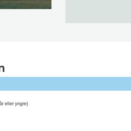
n
r eller yngre)