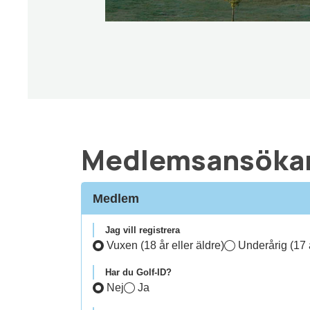
Medlemsansöka
Medlem
Jag vill registrera
Vuxen (18 år eller äldre)
Underårig (17 å
Har du Golf-ID?
Nej
Ja