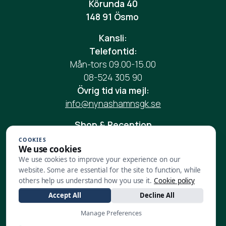
Körunda 40
148 91 Ösmo
Kansli:
Telefontid:
Mån-tors 09.00-15.00
08-524 305 90
Övrig tid via mejl:
info@nynashamnsgk.se
Shop & Reception
Vardag: 08.00-17.00
COOKIES
We use cookies
Helg: 08.00-17.00
We use cookies to improve your experience on our
Telefon:
08-524 305 90
website. Some are essential for the site to function, while
Mail:
reception@nynashamnsgk.se
others help us understand how you use it.
Cookie policy
Accept All
Decline All
Restaurang:
Vardag:
08.00-17.00
Manage Preferences
Helg:
08.00-17.00