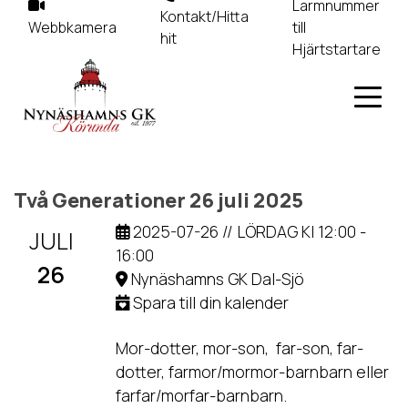
Larmnummer
Kontakt/Hitta
Webbkamera
till
hit
Hjärtstartare
Två Generationer 26 juli 2025
2025-07-26 // LÖRDAG Kl 12:00 -
JULI
16:00
26
Nynäshamns GK Dal-Sjö
Spara till din kalender
Mor-dotter, mor-son, far-son, far-
dotter, farmor/mormor-barnbarn eller
farfar/morfar-barnbarn.